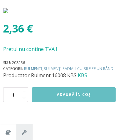
2,36
€
Pretul nu contine TVA !
SKU:
208236
CATEGORII:
RULMENTI
,
RULMENȚI RADIALI CU BILE PE UN RÂND
Producator
Rulment 16008 KBS
KBS
Cantitate
ADAUGĂ ÎN COȘ
Rulment
16008
KBS