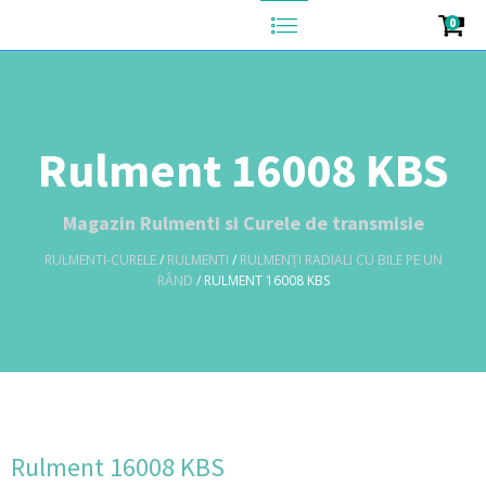
0
Rulment 16008 KBS
Magazin Rulmenti si Curele de transmisie
RULMENTI-CURELE
/
RULMENTI
/
RULMENȚI RADIALI CU BILE PE UN
RÂND
/ RULMENT 16008 KBS
Rulment 16008 KBS