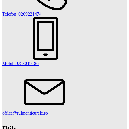
Telefon :0269221474
Mobil :0758019186
office@rulmenticurele.ro
Utile