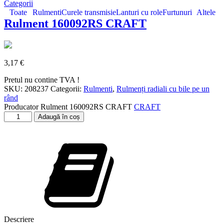
Categorii
Toate
Rulmenti
Curele transmisie
Lanturi cu role
Furtunuri
Altele
Rulment 160092RS CRAFT
3,17
€
Pretul nu contine TVA !
SKU:
208237
Categorii:
Rulmenti
,
Rulmenți radiali cu bile pe un
rând
Producator
Rulment 160092RS CRAFT
CRAFT
Cantitate
Adaugă în coș
Rulment
160092RS
CRAFT
Descriere