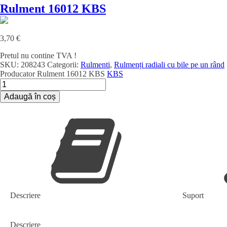
Rulment 16012 KBS
3,70
€
Pretul nu contine TVA !
SKU:
208243
Categorii:
Rulmenti
,
Rulmenți radiali cu bile pe un rând
Producator
Rulment 16012 KBS
KBS
Cantitate
Rulment
Adaugă în coș
16012
KBS
Descriere
Suport
Descriere