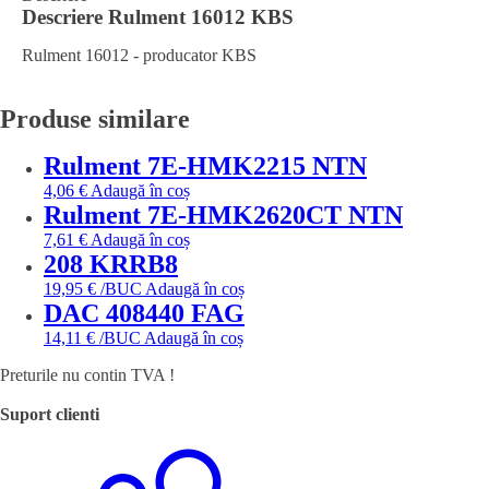
Descriere
Rulment 16012 KBS
Rulment 16012 - producator KBS
Produse similare
Rulment 7E-HMK2215 NTN
4,06
€
Adaugă în coș
Rulment 7E-HMK2620CT NTN
7,61
€
Adaugă în coș
208 KRRB8
19,95
€
/BUC
Adaugă în coș
DAC 408440 FAG
14,11
€
/BUC
Adaugă în coș
Preturile nu contin TVA !
Suport clienti