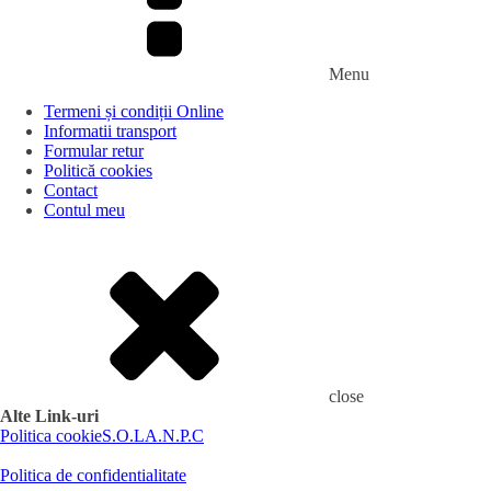
Menu
Termeni și condiții Online
Informatii transport
Formular retur
Politică cookies
Contact
Contul meu
close
Alte Link-uri
Politica cookie
S.O.L
A.N.P.C
Politica de confidentialitate