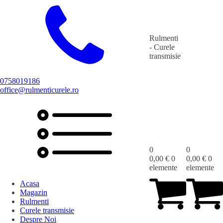
Rulmenti
- Curele
transmisie
0758019186
office@rulmenticurele.ro
0
0
0,00
€
0
0,00
€
0
elemente
elemente
Acasa
Magazin
Rulmenti
Curele transmisie
Despre Noi