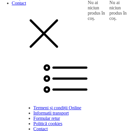
Nu ai
Nu ai
Contact
niciun
niciun
produs în
produs în
coș.
coș.
Termeni și condiții Online
Informatii transport
Formular retur
Politică cookies
Contact