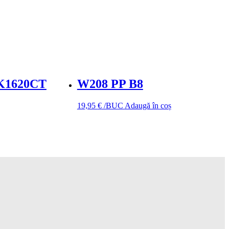
K1620CT
W208 PP B8
19,95
€
/BUC
Adaugă în coș