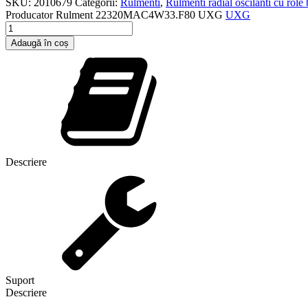
SKU:
2010679
Categorii:
Rulmenti
,
Rulmenti radial oscilanti cu role 
Producator
Rulment 22320MAC4W33.F80 UXG
UXG
Cantitate
Rulment
Adaugă în coș
22320MAC4W33.F80
UXG
Descriere
Suport
Descriere