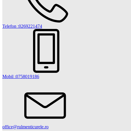
Telefon :0269221474
Mobil :0758019186
office@rulmenticurele.ro