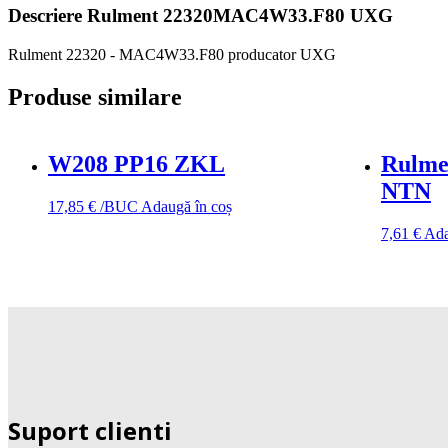
Descriere
Rulment 22320MAC4W33.F80 UXG
Rulment 22320 - MAC4W33.F80 producator UXG
Produse similare
W208 PP16 ZKL
Rulm
NTN
17,85
€
/BUC
Adaugă în coș
7,61
€
Ada
Suport clienti