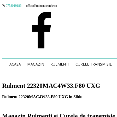
0758019186
office@rulmenticurele.ro
ACASA
MAGAZIN
RULMENTI
CURELE TRANSMISIE
Rulment 22320MAC4W33.F80 UXG
Rulment 22320MAC4W33.F80 UXG in Sibiu
Magazin Rulmenti si Curele de transmisie