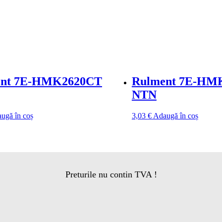
ent 7E-HMK2620CT
Rulment 7E-HM
NTN
ugă în coș
3,03
€
Adaugă în coș
Preturile nu contin TVA !