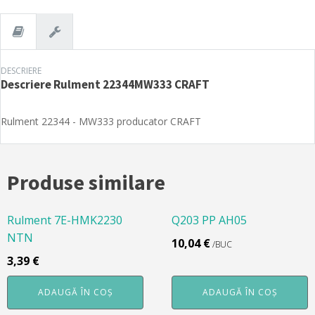
DESCRIERE
Descriere
Rulment 22344MW333 CRAFT
Rulment 22344 - MW333 producator CRAFT
Produse similare
Rulment 7E-HMK2230
Q203 PP AH05
NTN
10,04
€
/BUC
3,39
€
ADAUGĂ ÎN COȘ
ADAUGĂ ÎN COȘ