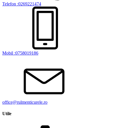
Telefon :0269221474
Mobil :0758019186
office@rulmenticurele.ro
Utile