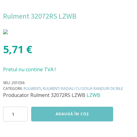
Rulment 32072RS LZWB
5,71
€
Pretul nu contine TVA !
SKU:
201036
CATEGORII:
RULMENTI
,
RULMENTI RADIALI CU DOUA RANDURI DE BILE
Producator
Rulment 32072RS LZWB
LZWB
Cantitate
ADAUGĂ ÎN COȘ
Rulment
32072RS
LZWB