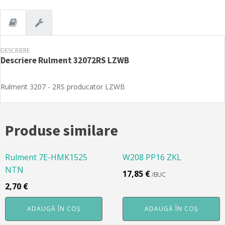
DESCRIERE
Descriere
Rulment 32072RS LZWB
Rulment 3207 - 2RS producator LZWB
Produse similare
Rulment 7E-HMK1525
W208 PP16 ZKL
NTN
17,85
€
/BUC
2,70
€
ADAUGĂ ÎN COȘ
ADAUGĂ ÎN COȘ