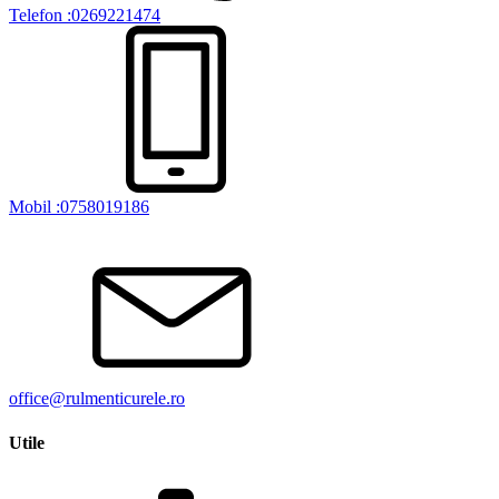
Telefon :0269221474
Mobil :0758019186
office@rulmenticurele.ro
Utile