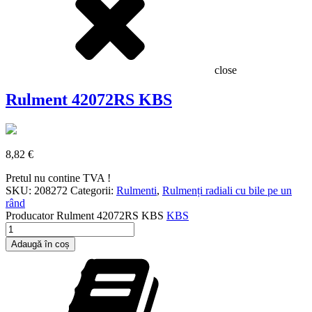
close
Rulment 42072RS KBS
8,82
€
Pretul nu contine TVA !
SKU:
208272
Categorii:
Rulmenti
,
Rulmenți radiali cu bile pe un
rând
Producator
Rulment 42072RS KBS
KBS
Cantitate
Rulment
Adaugă în coș
42072RS
KBS