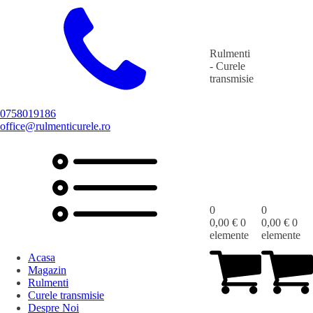
Rulmenti
- Curele
transmisie
0758019186
office@rulmenticurele.ro
0
0
0,00
€
0
0,00
€
0
elemente
elemente
Acasa
Magazin
Rulmenti
Curele transmisie
Despre Noi