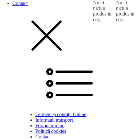
Nu ai
Nu ai
Contact
niciun
niciun
produs în
produs în
coș.
coș.
Termeni și condiții Online
Informatii transport
Formular retur
Politică cookies
Contact