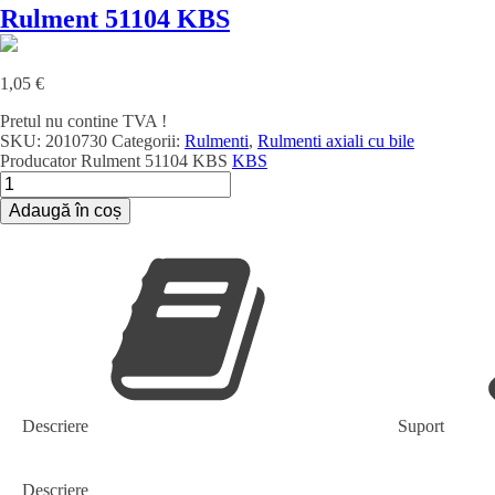
Rulment 51104 KBS
1,05
€
Pretul nu contine TVA !
SKU:
2010730
Categorii:
Rulmenti
,
Rulmenti axiali cu bile
Producator
Rulment 51104 KBS
KBS
Cantitate
Rulment
Adaugă în coș
51104
KBS
Descriere
Suport
Descriere