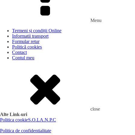
Menu
Termeni și condiții Online
Informatii transport
Formular retur
Politică cookies
Contact
Contul meu
close
Alte Link-uri
Politica cookie
S.O.L
A.N.P.C
Politica de confidentialitate