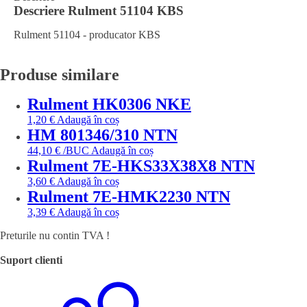
Descriere
Rulment 51104 KBS
Rulment 51104 - producator KBS
Produse similare
Rulment HK0306 NKE
1,20
€
Adaugă în coș
HM 801346/310 NTN
44,10
€
/BUC
Adaugă în coș
Rulment 7E-HKS33X38X8 NTN
3,60
€
Adaugă în coș
Rulment 7E-HMK2230 NTN
3,39
€
Adaugă în coș
Preturile nu contin TVA !
Suport clienti