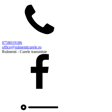
0758019186
office@rulmenticurele.ro
Rulmenti - Curele transmisie