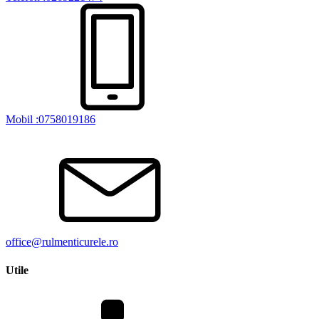
Mobil :0758019186
office@rulmenticurele.ro
Utile