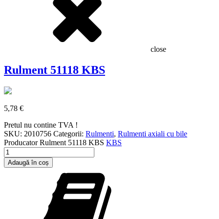
close
Rulment 51118 KBS
5,78
€
Pretul nu contine TVA !
SKU:
2010756
Categorii:
Rulmenti
,
Rulmenti axiali cu bile
Producator
Rulment 51118 KBS
KBS
Cantitate
Rulment
Adaugă în coș
51118
KBS