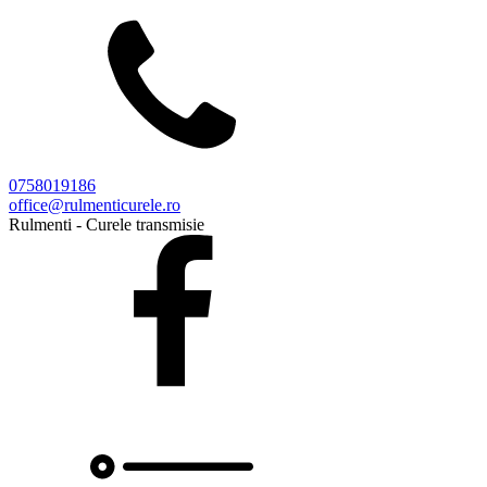
0758019186
office@rulmenticurele.ro
Rulmenti - Curele transmisie