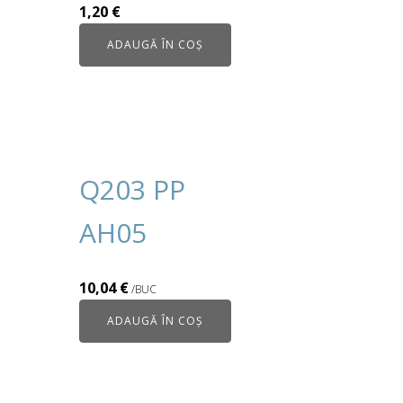
1,20
€
ADAUGĂ ÎN COȘ
Q203 PP
AH05
10,04
€
/BUC
ADAUGĂ ÎN COȘ