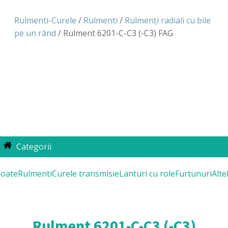
Rulmenti-Curele
/
Rulmenti
/
Rulmenți radiali cu bile
pe un rând
/ Rulment 6201-C-C3 (-C3) FAG
Categorii
oate
Rulmenti
Curele transmisie
Lanturi cu role
Furtunuri
Alte
Rulment 6201-C-C3 (-C3)