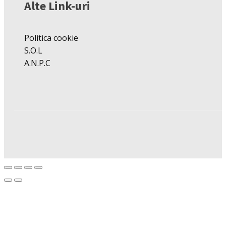
Alte Link-uri
Politica cookie
S.O.L
A.N.P.C