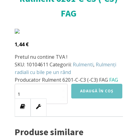
FAG
1,44
€
Pretul nu contine TVA !
SKU:
10104611
Categorii:
Rulmenti
,
Rulmenți
radiali cu bile pe un rând
Producator
Rulment 6201-C-C3 (-C3) FAG
FAG
Cantitate
ADAUGĂ ÎN COȘ
Rulment
6201-
C-
C3
(-
C3)
Produse similare
FAG