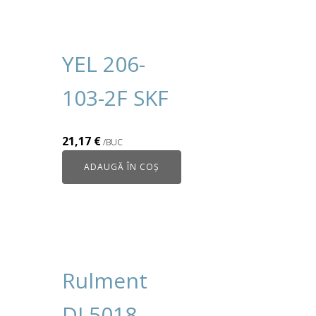
YEL 206-
103-2F SKF
21,17
€
/BUC
ADAUGĂ ÎN COȘ
Rulment
DL5018