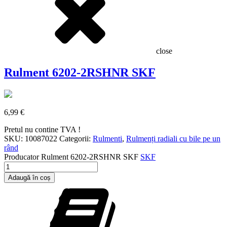
close
Rulment 6202-2RSHNR SKF
6,99
€
Pretul nu contine TVA !
SKU:
10087022
Categorii:
Rulmenti
,
Rulmenți radiali cu bile pe un
rând
Producator
Rulment 6202-2RSHNR SKF
SKF
Cantitate
Rulment
Adaugă în coș
6202-
2RSHNR
SKF