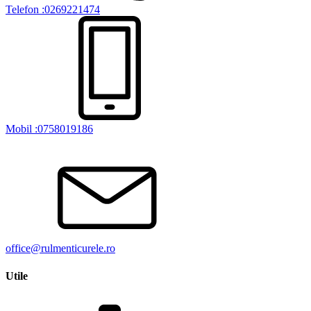
Telefon :0269221474
Mobil :0758019186
office@rulmenticurele.ro
Utile