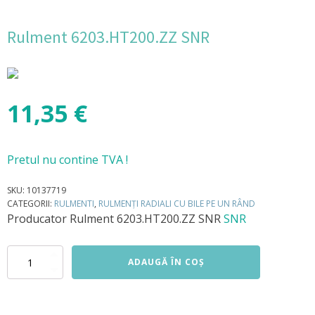
Rulment 6203.HT200.ZZ SNR
11,35
€
Pretul nu contine TVA !
SKU:
10137719
CATEGORII:
RULMENTI
,
RULMENȚI RADIALI CU BILE PE UN RÂND
Producator
Rulment 6203.HT200.ZZ SNR
SNR
Cantitate
ADAUGĂ ÎN COȘ
Rulment
6203.HT200.ZZ
SNR