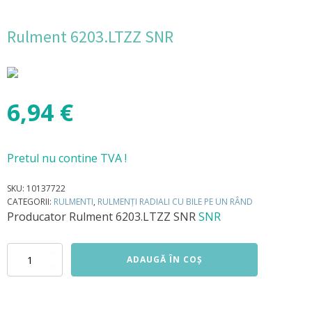
Rulment 6203.LTZZ SNR
6,94
€
Pretul nu contine TVA !
SKU:
10137722
CATEGORII:
RULMENTI
,
RULMENȚI RADIALI CU BILE PE UN RÂND
Producator
Rulment 6203.LTZZ SNR
SNR
Cantitate
ADAUGĂ ÎN COȘ
Rulment
6203.LTZZ
SNR