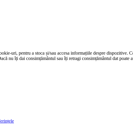
cookie-uri, pentru a stoca și/sau accesa informațiile despre dispozitive.
că nu îți dai consimțământul sau îți retragi consimțământul dat poate av
erințele