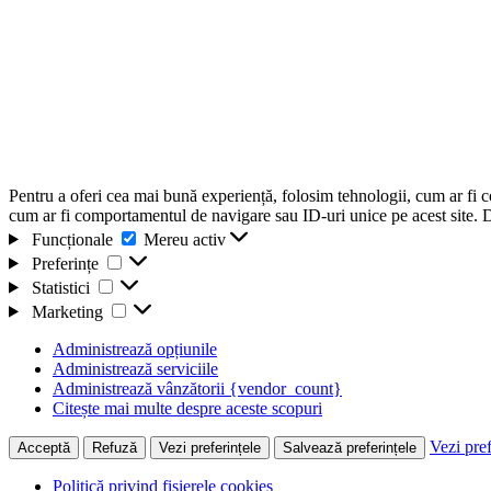
Pentru a oferi cea mai bună experiență, folosim tehnologii, cum ar fi 
cum ar fi comportamentul de navigare sau ID-uri unice pe acest site. Da
Funcționale
Funcționale
Mereu activ
Preferințe
Preferințe
Statistici
Statistici
Marketing
Marketing
Administrează opțiunile
Administrează serviciile
Administrează vânzătorii {vendor_count}
Citește mai multe despre aceste scopuri
Vezi pref
Acceptă
Refuză
Vezi preferințele
Salvează preferințele
Politică privind fișierele cookies