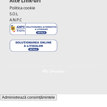
Alte Link-uri
Politica cookie
S.O.L
A.N.P.C
Administrează consimțămintele