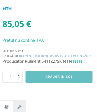
85,05
€
Pretul nu contine TVA !
SKU:
10160011
CATEGORII:
RULMENTI
,
RULMENȚI RADIALI CU BILE PE UN RÂND
Producator
Rulment 6411ZZ/5K NTN
NTN
Cantitate
ADAUGĂ ÎN COȘ
Rulment
6411ZZ/5K
NTN