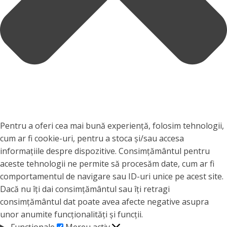
Pentru a oferi cea mai bună experiență, folosim tehnologii,
cum ar fi cookie-uri, pentru a stoca și/sau accesa
informațiile despre dispozitive. Consimțământul pentru
aceste tehnologii ne permite să procesăm date, cum ar fi
comportamentul de navigare sau ID-uri unice pe acest site.
Dacă nu îți dai consimțământul sau îți retragi
consimțământul dat poate avea afecte negative asupra
unor anumite funcționalități și funcții.
Funcționale
Funcționale
Mereu activ