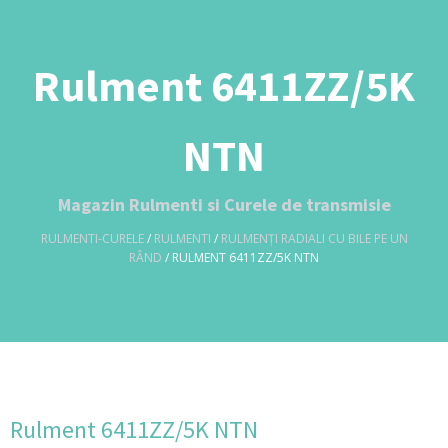
Rulment 6411ZZ/5K
NTN
Magazin Rulmenti si Curele de transmisie
RULMENTI-CURELE
/
RULMENTI
/
RULMENȚI RADIALI CU BILE PE UN
RÂND
/ RULMENT 6411ZZ/5K NTN
Rulment 6411ZZ/5K NTN