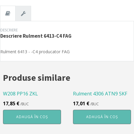
DESCRIERE
Descriere
Rulment 6413-C4 FAG
Rulment 6413 - -C4 producator FAG
Produse similare
W208 PP16 ZKL
Rulment 4306 ATN9 SKF
17,85
€
17,01
€
/BUC
/BUC
ADAUGĂ ÎN COȘ
ADAUGĂ ÎN COȘ