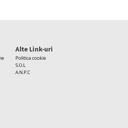
Alte Link-uri
ne
Politica cookie
S.O.L
A.N.P.C