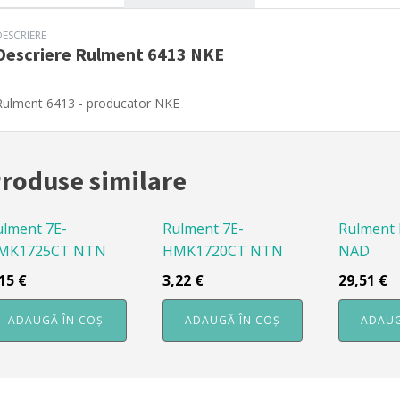
DESCRIERE
Descriere
Rulment 6413 NKE
Rulment 6413 - producator NKE
roduse similare
ulment 7E-
Rulment 7E-
Rulment
MK1725CT NTN
HMK1720CT NTN
NAD
,15
€
3,22
€
29,51
€
ADAUGĂ ÎN COȘ
ADAUGĂ ÎN COȘ
ADAUG