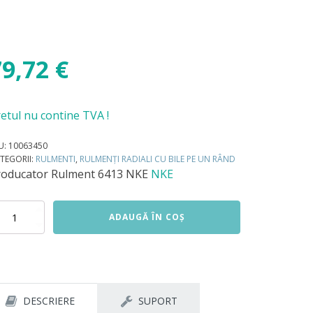
79,72
€
etul nu contine TVA !
U:
10063450
TEGORII:
RULMENTI
,
RULMENȚI RADIALI CU BILE PE UN RÂND
roducator
Rulment 6413 NKE
NKE
titate
ADAUGĂ ÎN COȘ
lment
13
E
DESCRIERE
SUPORT