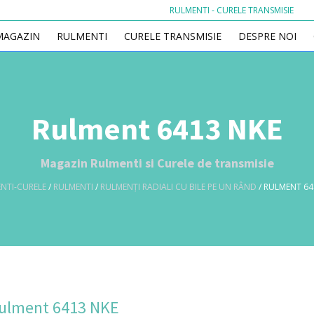
RULMENTI - CURELE TRANSMISIE
MAGAZIN
RULMENTI
CURELE TRANSMISIE
DESPRE NOI
Rulment 6413 NKE
Magazin Rulmenti si Curele de transmisie
NTI-CURELE
/
RULMENTI
/
RULMENȚI RADIALI CU BILE PE UN RÂND
/ RULMENT 64
ulment 6413 NKE