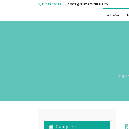
office@rulmenticurele.ro
0758019186
ACASA
RULME
R
Categorii