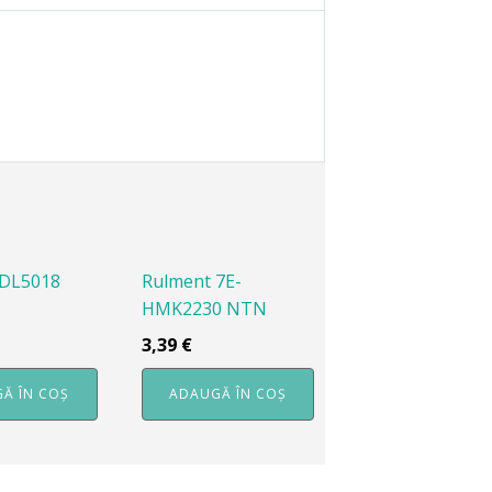
 DL5018
Rulment 7E-
HMK2230 NTN
3,39
€
Ă ÎN COȘ
ADAUGĂ ÎN COȘ