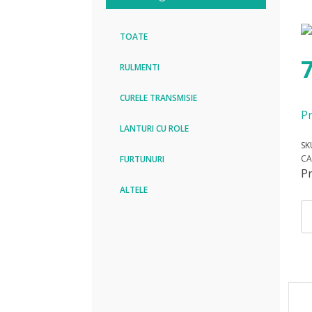
TOATE
RULMENTI
CURELE TRANSMISIE
Pr
LANTURI CU ROLE
SK
CA
FURTUNURI
P
ALTELE
Can
Ru
64
NK