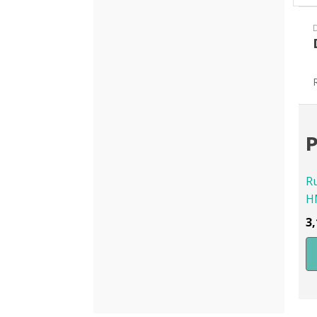
P
R
H
3