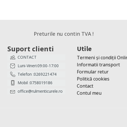
Preturile nu contin TVA !
Suport clienti
Utile
CONTACT
Termeni și condiții Onli
Informatii transport
Luni-Vineri:09:00-17:00
Formular retur
Telefon :0269221474
Politică cookies
Mobil :0758019186
Contact
office@rulmenticurele.ro
Contul meu