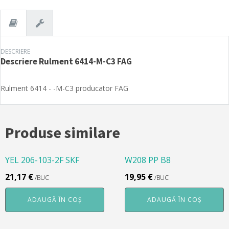
FAG
DESCRIERE
Descriere
Rulment 6414-M-C3 FAG
Rulment 6414 - -M-C3 producator FAG
Produse similare
YEL 206-103-2F SKF
W208 PP B8
21,17
€
19,95
€
/BUC
/BUC
ADAUGĂ ÎN COȘ
ADAUGĂ ÎN COȘ