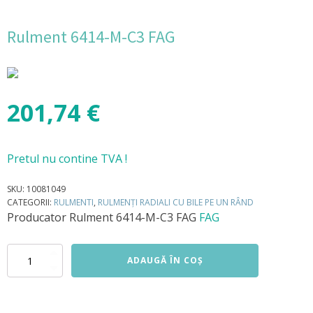
Rulment 6414-M-C3 FAG
201,74
€
Pretul nu contine TVA !
SKU:
10081049
CATEGORII:
RULMENTI
,
RULMENȚI RADIALI CU BILE PE UN RÂND
Producator
Rulment 6414-M-C3 FAG
FAG
Cantitate
ADAUGĂ ÎN COȘ
Rulment
6414-
M-
C3