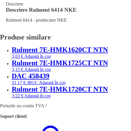
Descriere
Descriere
Rulment 6414 NKE
Rulment 6414 - producator NKE
Produse similare
Rulment 7E-HMK1620CT NTN
3,03
€
Adaugă în coș
Rulment 7E-HMK1725CT NTN
3,15
€
Adaugă în coș
DAC 458439
21,17
€
/BUC
Adaugă în coș
Rulment 7E-HMK1720CT NTN
3,22
€
Adaugă în coș
Preturile nu contin TVA !
Suport clienti