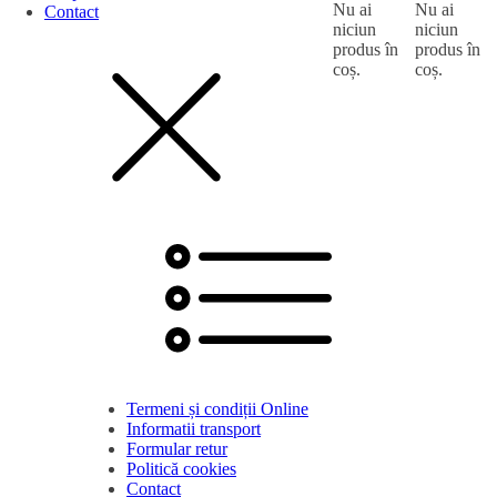
Nu ai
Nu ai
Contact
niciun
niciun
produs în
produs în
coș.
coș.
Termeni și condiții Online
Informatii transport
Formular retur
Politică cookies
Contact