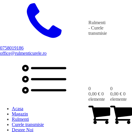
Rulmenti
- Curele
transmisie
0758019186
office@rulmenticurele.ro
0
0
0,00
€
0
0,00
€
0
elemente
elemente
Acasa
Magazin
Rulmenti
Curele transmisie
Despre Noi