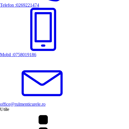
Telefon :0269221474
Mobil :0758019186
office@rulmenticurele.ro
Utile