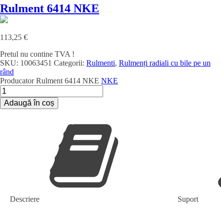
Rulment 6414 NKE
113,25
€
Pretul nu contine TVA !
SKU:
10063451
Categorii:
Rulmenti
,
Rulmenți radiali cu bile pe un
rând
Producator
Rulment 6414 NKE
NKE
Cantitate
Rulment
Adaugă în coș
6414
NKE
Descriere
Suport