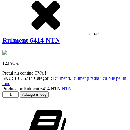
close
Rulment 6414 NTN
123,91
€
Pretul nu contine TVA !
SKU:
10136714
Categorii:
Rulmenti
,
Rulmenți radiali cu bile pe un
rând
Producator
Rulment 6414 NTN
NTN
Cantitate
Adaugă în coș
Rulment
6414
NTN