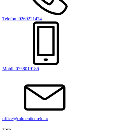
Telefon :0269221474
Mobil :0758019186
office@rulmenticurele.ro