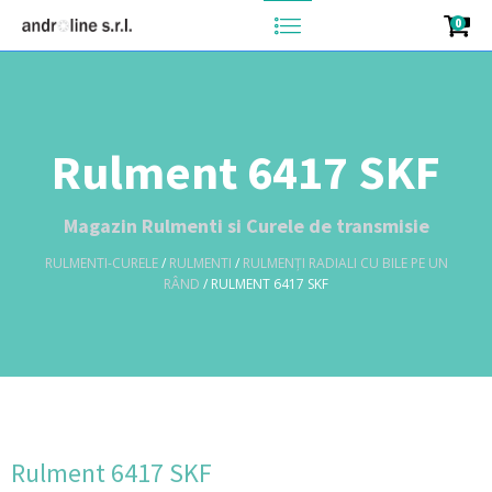
0
Rulment 6417 SKF
Magazin Rulmenti si Curele de transmisie
RULMENTI-CURELE
/
RULMENTI
/
RULMENȚI RADIALI CU BILE PE UN
RÂND
/ RULMENT 6417 SKF
Rulment 6417 SKF