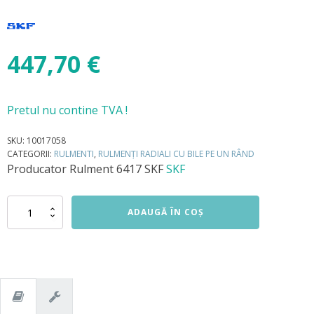
447,70
€
Pretul nu contine TVA !
SKU:
10017058
CATEGORII:
RULMENTI
,
RULMENȚI RADIALI CU BILE PE UN RÂND
Producator
Rulment 6417 SKF
SKF
Cantitate
ADAUGĂ ÎN COȘ
Rulment
6417
SKF