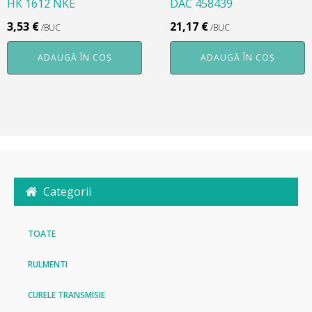
HK 1612 NKE
DAC 458439
3,53
€
21,17
€
/BUC
/BUC
ADAUGĂ ÎN COȘ
ADAUGĂ ÎN COȘ
Categorii
TOATE
RULMENTI
CURELE TRANSMISIE