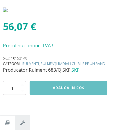
56,07
€
Pretul nu contine TVA !
SKU:
10152148
CATEGORII:
RULMENTI
,
RULMENȚI RADIALI CU BILE PE UN RÂND
Producator
Rulment 683/Q SKF
SKF
Cantitate
ADAUGĂ ÎN COȘ
Rulment
683/Q
SKF