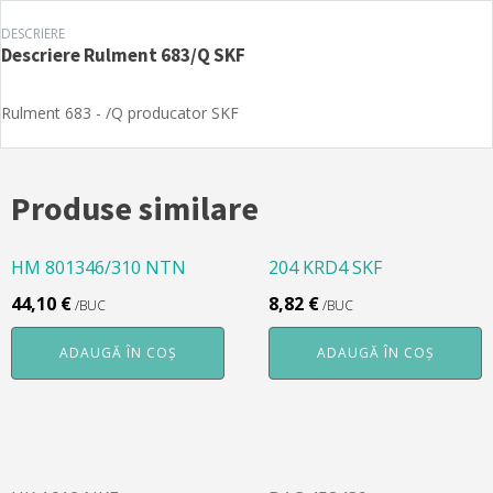
DESCRIERE
Descriere
Rulment 683/Q SKF
Rulment 683 - /Q producator SKF
Produse similare
HM 801346/310 NTN
204 KRD4 SKF
44,10
€
8,82
€
/BUC
/BUC
ADAUGĂ ÎN COȘ
ADAUGĂ ÎN COȘ