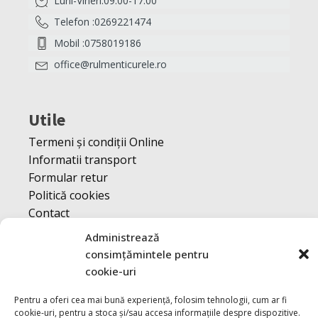
Luni-Vineri:09:00-17:00
Telefon :0269221474
Mobil :0758019186
office@rulmenticurele.ro
Utile
Termeni și condiții Online
Informatii transport
Formular retur
Politică cookies
Contact
Contul meu
Administrează
consimțămintele pentru
cookie-uri
Alte Link-uri
Pentru a oferi cea mai bună experiență, folosim tehnologii, cum ar fi
Politica cookie
cookie-uri, pentru a stoca și/sau accesa informațiile despre dispozitive.