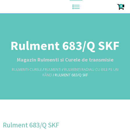
0
Rulment 683/Q SKF
Magazin Rulmenti si Curele de transmisie
RULMENTI-CURELE
/
RULMENTI
/
RULMENȚI RADIALI CU BILE PE UN
RÂND
/ RULMENT 683/Q SKF
Rulment 683/Q SKF