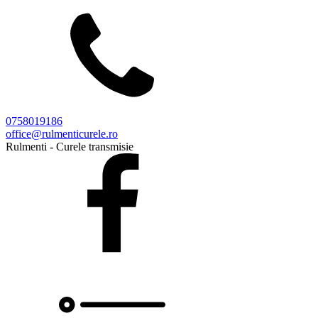
0758019186
office@rulmenticurele.ro
Rulmenti - Curele transmisie