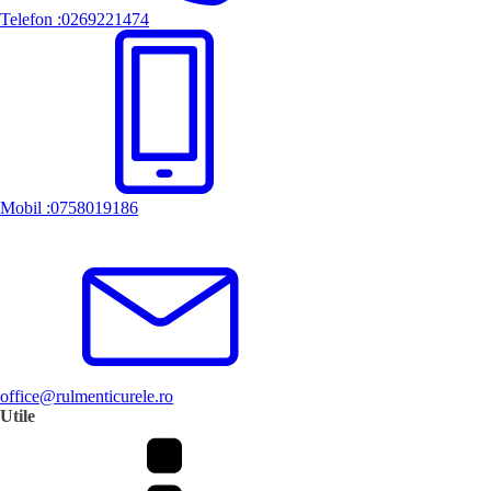
Telefon :0269221474
Mobil :0758019186
office@rulmenticurele.ro
Utile