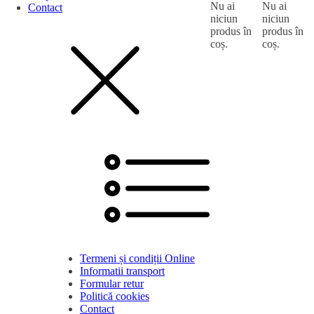
Nu ai
Nu ai
Contact
niciun
niciun
produs în
produs în
coș.
coș.
Termeni și condiții Online
Informatii transport
Formular retur
Politică cookies
Contact