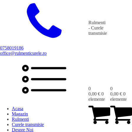
Rulmenti
- Curele
transmisie
0758019186
office@rulmenticurele.ro
0
0
0,00
€
0
0,00
€
0
elemente
elemente
Acasa
Magazin
Rulmenti
Curele transmisie
Despre Noi