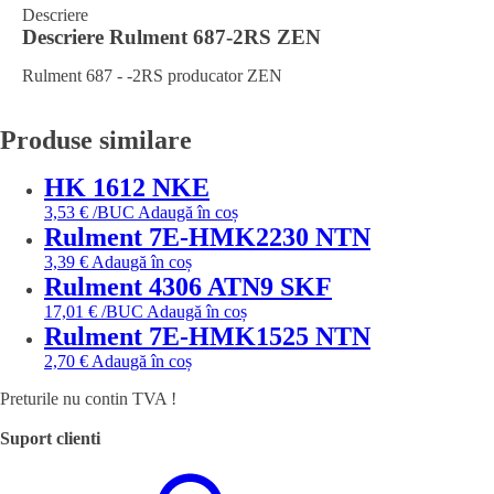
Descriere
Descriere
Rulment 687-2RS ZEN
Rulment 687 - -2RS producator ZEN
Produse similare
HK 1612 NKE
3,53
€
/BUC
Adaugă în coș
Rulment 7E-HMK2230 NTN
3,39
€
Adaugă în coș
Rulment 4306 ATN9 SKF
17,01
€
/BUC
Adaugă în coș
Rulment 7E-HMK1525 NTN
2,70
€
Adaugă în coș
Preturile nu contin TVA !
Suport clienti