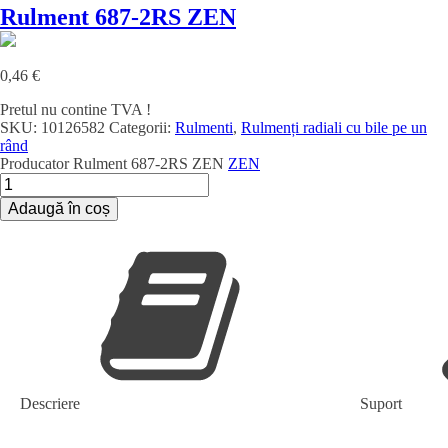
Rulment 687-2RS ZEN
0,46
€
Pretul nu contine TVA !
SKU:
10126582
Categorii:
Rulmenti
,
Rulmenți radiali cu bile pe un
rând
Producator
Rulment 687-2RS ZEN
ZEN
Cantitate
Rulment
Adaugă în coș
687-
2RS
ZEN
Descriere
Suport