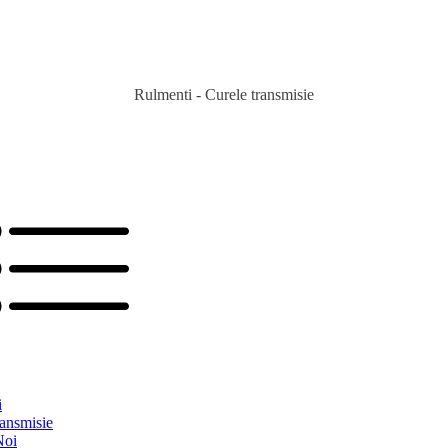
Rulmenti - Curele transmisie
i
ransmisie
Noi