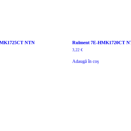
-HMK1725CT NTN
Rulment 7E-HMK1720CT 
3,22
€
Adaugă în coș