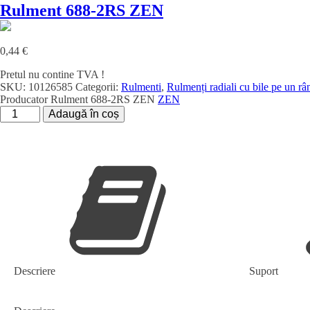
Rulment 688-2RS ZEN
0,44
€
Pretul nu contine TVA !
SKU:
10126585
Categorii:
Rulmenti
,
Rulmenți radiali cu bile pe un râ
Producator
Rulment 688-2RS ZEN
ZEN
Cantitate
Adaugă în coș
Rulment
688-
2RS
ZEN
Descriere
Suport