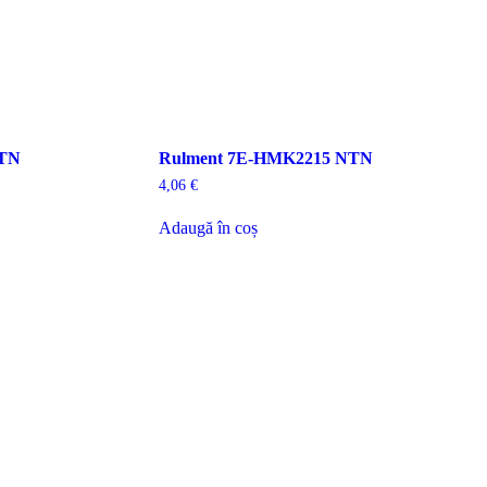
NTN
Rulment 7E-HMK2215 NTN
4,06
€
Adaugă în coș