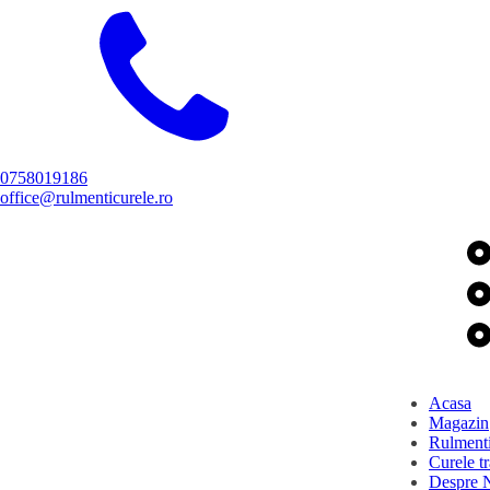
0758019186
office@rulmenticurele.ro
Acasa
Magazin
Rulment
Curele t
Despre 