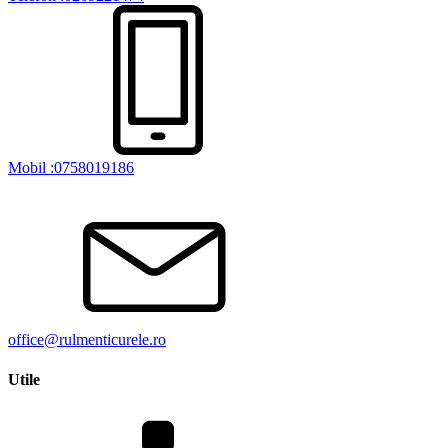
Mobil :0758019186
office@rulmenticurele.ro
Utile