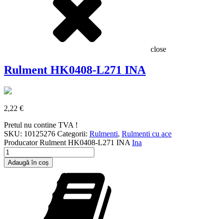
close
Rulment HK0408-L271 INA
2,22
€
Pretul nu contine TVA !
SKU:
10125276
Categorii:
Rulmenti
,
Rulmenti cu ace
Producator
Rulment HK0408-L271 INA
Ina
Cantitate
Rulment
Adaugă în coș
HK0408-
L271
INA