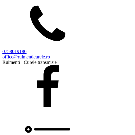
0758019186
office@rulmenticurele.ro
Rulmenti - Curele transmisie