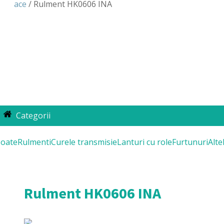
ace
/ Rulment HK0606 INA
Categorii
oate
Rulmenti
Curele transmisie
Lanturi cu role
Furtunuri
Alte
Rulment HK0606 INA