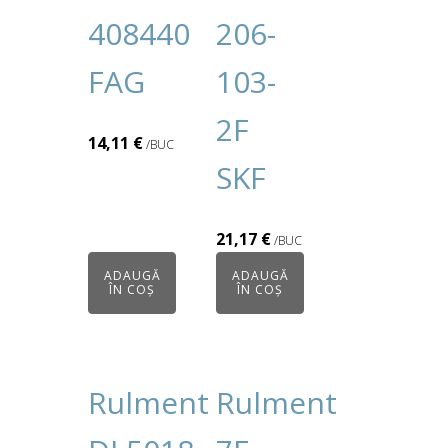
408440
206-
FAG
103-
2F
14,11
€
/BUC
SKF
21,17
€
/BUC
ADAUGĂ
ADAUGĂ
ÎN COȘ
ÎN COȘ
Rulment
Rulment