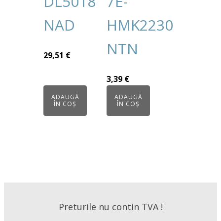
DL5018
7E-
NAD
HMK2230
NTN
29,51
€
3,39
€
ADAUGĂ
ADAUGĂ
ÎN COȘ
ÎN COȘ
Preturile nu contin TVA !