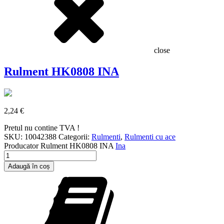
close
Rulment HK0808 INA
2,24
€
Pretul nu contine TVA !
SKU:
10042388
Categorii:
Rulmenti
,
Rulmenti cu ace
Producator
Rulment HK0808 INA
Ina
Cantitate
Rulment
Adaugă în coș
HK0808
INA