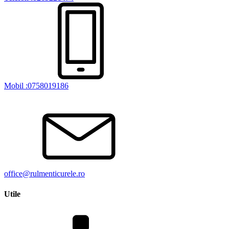
Mobil :0758019186
office@rulmenticurele.ro
Utile