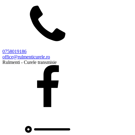
0758019186
office@rulmenticurele.ro
Rulmenti - Curele transmisie