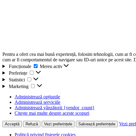
Pentru a oferi cea mai bună experiență, folosim tehnologii, cum ar fi 
cum ar fi comportamentul de navigare sau ID-uri unice pe acest site. Da
Funcționale
Funcționale
Mereu activ
Preferințe
Preferințe
Statistici
Statistici
Marketing
Marketing
Administrează opțiunile
Administrează serviciile
Administrează vânzătorii {vendor_count}
Citește mai multe despre aceste scopuri
Vezi pref
Acceptă
Refuză
Vezi preferințele
Salvează preferințele
Politică privind fișierele cookies