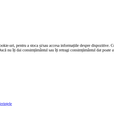
cookie-uri, pentru a stoca și/sau accesa informațiile despre dispozitive.
că nu îți dai consimțământul sau îți retragi consimțământul dat poate av
erințele