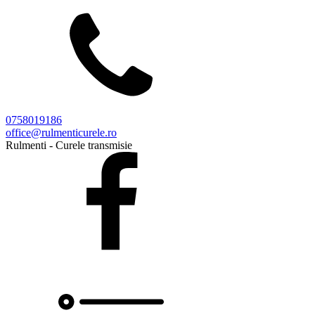
0758019186
office@rulmenticurele.ro
Rulmenti - Curele transmisie