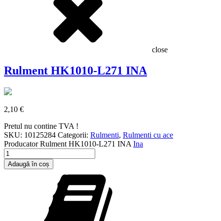
close
Rulment HK1010-L271 INA
2,10
€
Pretul nu contine TVA !
SKU:
10125284
Categorii:
Rulmenti
,
Rulmenti cu ace
Producator
Rulment HK1010-L271 INA
Ina
Cantitate
Rulment
Adaugă în coș
HK1010-
L271
INA