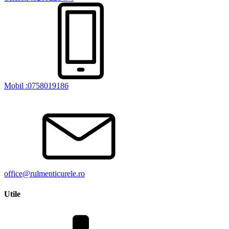
Mobil :0758019186
office@rulmenticurele.ro
Utile