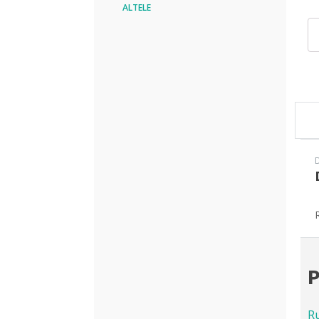
ALTELE
Can
Ru
HK
NK
P
R