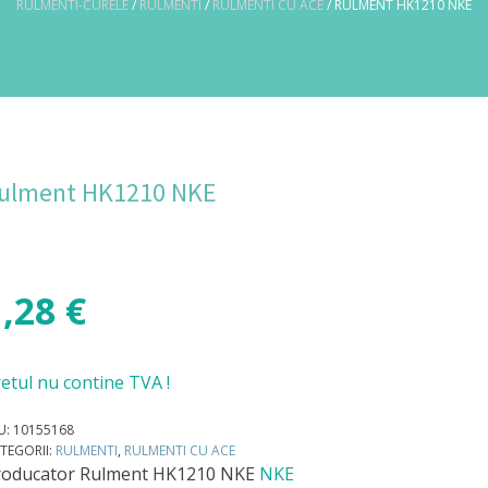
RULMENTI-CURELE
/
RULMENTI
/
RULMENTI CU ACE
/ RULMENT HK1210 NKE
ulment HK1210 NKE
1,28
€
etul nu contine TVA !
U:
10155168
TEGORII:
RULMENTI
,
RULMENTI CU ACE
roducator
Rulment HK1210 NKE
NKE