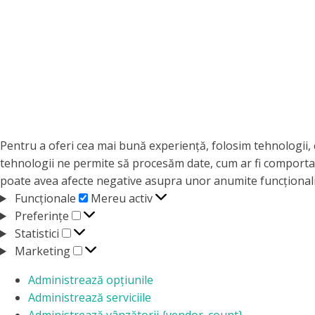
Pentru a oferi cea mai bună experiență, folosim tehnologii, 
tehnologii ne permite să procesăm date, cum ar fi comportam
poate avea afecte negative asupra unor anumite funcționalită
Funcționale
Funcționale
Mereu activ
Preferințe
Preferințe
Statistici
Statistici
Marketing
Marketing
Administrează opțiunile
Administrează serviciile
Administrează vânzătorii {vendor_count}