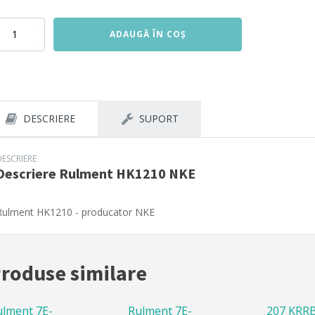
titate
ADAUGĂ ÎN COȘ
lment
1210
E
DESCRIERE
SUPORT
DESCRIERE
Descriere
Rulment HK1210 NKE
Rulment HK1210 - producator NKE
roduse similare
ulment 7E-
Rulment 7E-
207 KRR