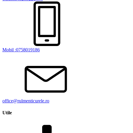
Mobil :0758019186
office@rulmenticurele.ro
Utile