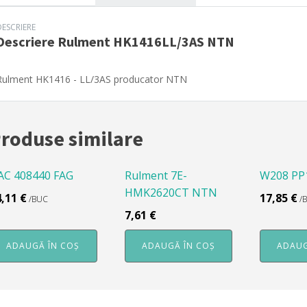
DESCRIERE
Descriere
Rulment HK1416LL/3AS NTN
Rulment HK1416 - LL/3AS producator NTN
roduse similare
AC 408440 FAG
Rulment 7E-
W208 PP
HMK2620CT NTN
4,11
€
17,85
€
/BUC
/
7,61
€
ADAUGĂ ÎN COȘ
ADAUGĂ ÎN COȘ
ADAUG