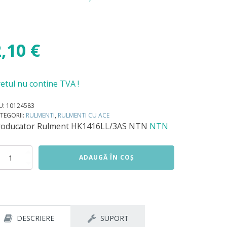
2,10
€
etul nu contine TVA !
U:
10124583
TEGORII:
RULMENTI
,
RULMENTI CU ACE
roducator
Rulment HK1416LL/3AS NTN
NTN
titate
ADAUGĂ ÎN COȘ
lment
1416LL/3AS
N
DESCRIERE
SUPORT