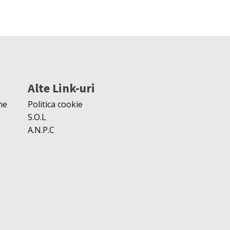
Alte Link-uri
ne
Politica cookie
S.O.L
A.N.P.C