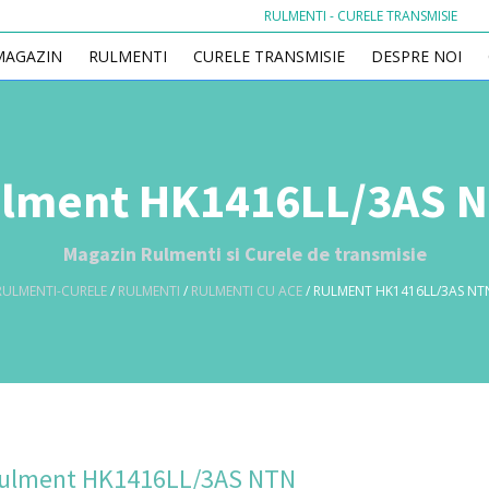
RULMENTI - CURELE TRANSMISIE
MAGAZIN
RULMENTI
CURELE TRANSMISIE
DESPRE NOI
lment HK1416LL/3AS 
Magazin Rulmenti si Curele de transmisie
RULMENTI-CURELE
/
RULMENTI
/
RULMENTI CU ACE
/ RULMENT HK1416LL/3AS NT
ulment HK1416LL/3AS NTN