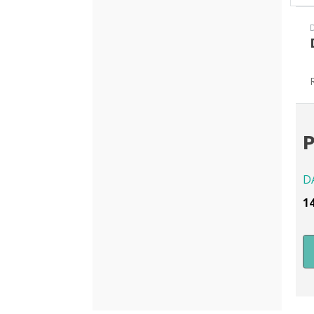
P
D
1