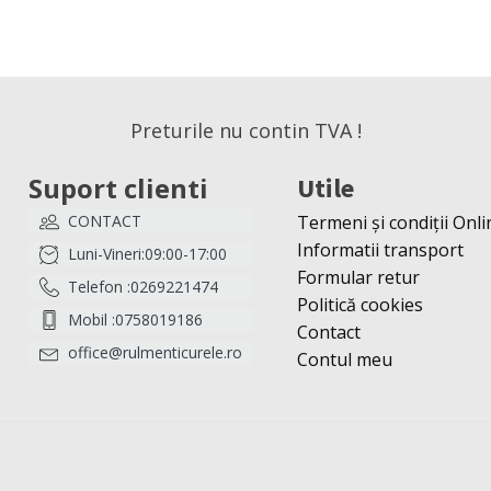
Preturile nu contin TVA !
Suport clienti
Utile
CONTACT
Termeni și condiții Onli
Informatii transport
Luni-Vineri:09:00-17:00
Formular retur
Telefon :0269221474
Politică cookies
Mobil :0758019186
Contact
office@rulmenticurele.ro
Contul meu