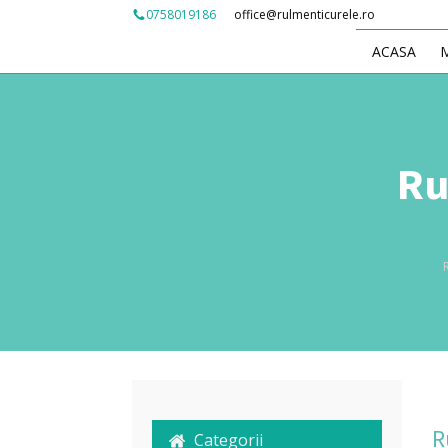
office@rulmenticurele.ro
0758019186
ACASA
Ru
R
Categorii