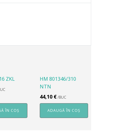
16 ZKL
HM 801346/310
NTN
BUC
44,10
€
/BUC
Ă ÎN COȘ
ADAUGĂ ÎN COȘ