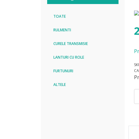
TOATE
RULMENTI
CURELE TRANSMISIE
Pr
LANTURI CU ROLE
SK
CA
FURTUNURI
P
ALTELE
Can
Ru
HK
NT