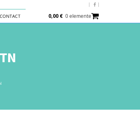
0,00
€
0 elemente
CONTACT
NTN
N