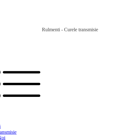
Rulmenti - Curele transmisie
i
ransmisie
Noi