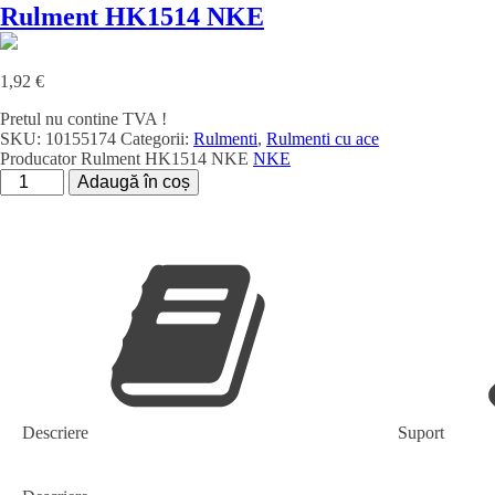
Rulment HK1514 NKE
1,92
€
Pretul nu contine TVA !
SKU:
10155174
Categorii:
Rulmenti
,
Rulmenti cu ace
Producator
Rulment HK1514 NKE
NKE
Cantitate
Adaugă în coș
Rulment
HK1514
NKE
Descriere
Suport