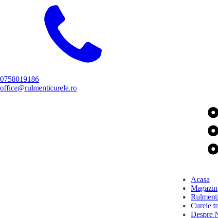
0758019186
office@rulmenticurele.ro
Acasa
Magazin
Rulment
Curele t
Despre 