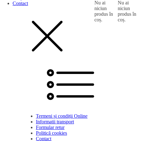
Nu ai
Nu ai
Contact
niciun
niciun
produs în
produs în
coș.
coș.
Termeni și condiții Online
Informatii transport
Formular retur
Politică cookies
Contact