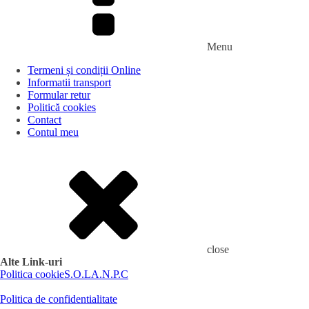
Menu
Termeni și condiții Online
Informatii transport
Formular retur
Politică cookies
Contact
Contul meu
close
Alte Link-uri
Politica cookie
S.O.L
A.N.P.C
Politica de confidentialitate