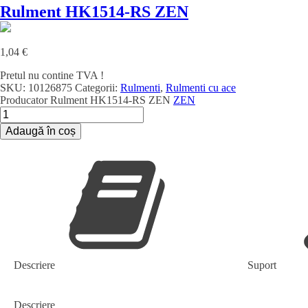
Rulment HK1514-RS ZEN
1,04
€
Pretul nu contine TVA !
SKU:
10126875
Categorii:
Rulmenti
,
Rulmenti cu ace
Producator
Rulment HK1514-RS ZEN
ZEN
Cantitate
Rulment
Adaugă în coș
HK1514-
RS
ZEN
Descriere
Suport
Descriere