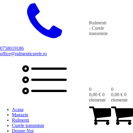
Rulmenti
- Curele
transmisie
0758019186
office@rulmenticurele.ro
0
0
0,00
€
0
0,00
€
0
elemente
elemente
Acasa
Magazin
Rulmenti
Curele transmisie
Despre Noi