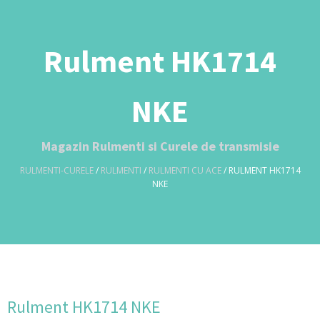
Rulment HK1714
NKE
Magazin Rulmenti si Curele de transmisie
RULMENTI-CURELE
/
RULMENTI
/
RULMENTI CU ACE
/ RULMENT HK1714
NKE
Rulment HK1714 NKE