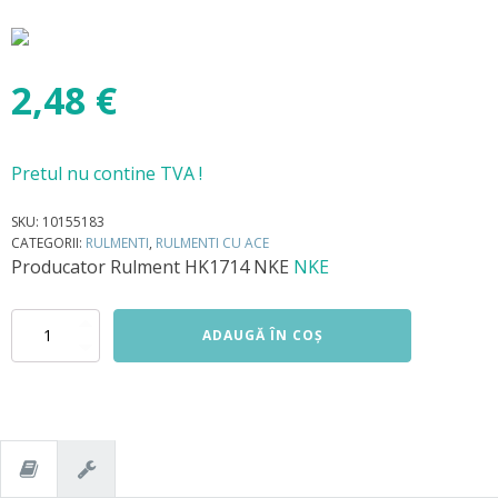
2,48
€
Pretul nu contine TVA !
SKU:
10155183
CATEGORII:
RULMENTI
,
RULMENTI CU ACE
Producator
Rulment HK1714 NKE
NKE
Cantitate
ADAUGĂ ÎN COȘ
Rulment
HK1714
NKE