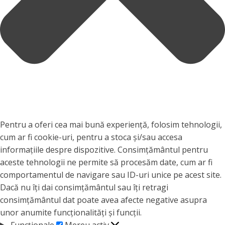
Pentru a oferi cea mai bună experiență, folosim tehnologii,
cum ar fi cookie-uri, pentru a stoca și/sau accesa
informațiile despre dispozitive. Consimțământul pentru
aceste tehnologii ne permite să procesăm date, cum ar fi
comportamentul de navigare sau ID-uri unice pe acest site.
Dacă nu îți dai consimțământul sau îți retragi
consimțământul dat poate avea afecte negative asupra
unor anumite funcționalități și funcții.
Funcționale
Funcționale
Mereu activ