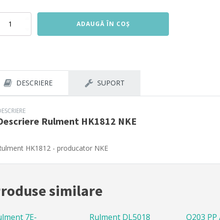
titate
ADAUGĂ ÎN COȘ
lment
1812
E
DESCRIERE
SUPORT
DESCRIERE
Descriere
Rulment HK1812 NKE
Rulment HK1812 - producator NKE
roduse similare
ulment 7E-
Rulment DL5018
Q203 PP