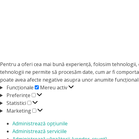
Pentru a oferi cea mai bună experiență, folosim tehnologii, 
tehnologii ne permite să procesăm date, cum ar fi comportam
poate avea afecte negative asupra unor anumite funcționalită
Funcționale
Funcționale
Mereu activ
Preferințe
Preferințe
Statistici
Statistici
Marketing
Marketing
Administrează opțiunile
Administrează serviciile
Administrează vânzătorii {vendor_count}