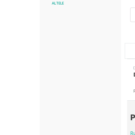
ALTELE
Can
Ru
HK
NK
P
R