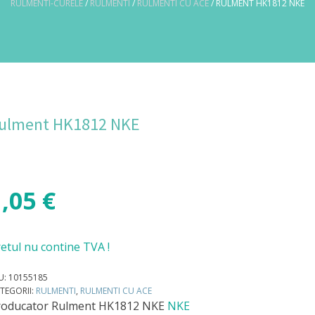
RULMENTI-CURELE
/
RULMENTI
/
RULMENTI CU ACE
/ RULMENT HK1812 NKE
ulment HK1812 NKE
1,05
€
etul nu contine TVA !
U:
10155185
TEGORII:
RULMENTI
,
RULMENTI CU ACE
roducator
Rulment HK1812 NKE
NKE