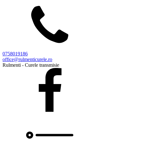
0758019186
office@rulmenticurele.ro
Rulmenti - Curele transmisie