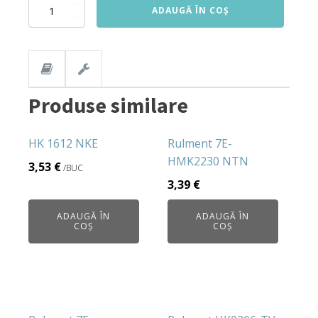
Cantitate
ADAUGĂ ÎN COȘ
Rulment
NA
4017V
KBS
Produse similare
HK 1612 NKE
Rulment 7E-
HMK2230 NTN
3,53
€
/BUC
3,39
€
ADAUGĂ ÎN
ADAUGĂ ÎN
COȘ
COȘ