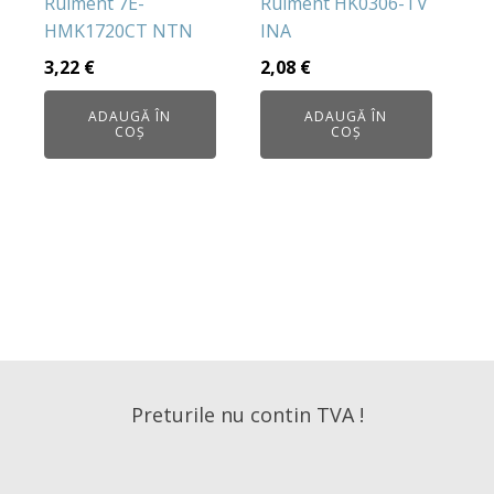
Rulment 7E-
Rulment HK0306-TV
HMK1720CT NTN
INA
3,22
€
2,08
€
ADAUGĂ ÎN
ADAUGĂ ÎN
COȘ
COȘ
Preturile nu contin TVA !