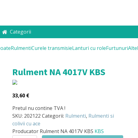
Categorii
oate
Rulmenti
Curele transmisie
Lanturi cu role
Furtunuri
Alte
Rulment NA 4017V KBS
33,60
€
Pretul nu contine TVA !
SKU:
202122
Categorii:
Rulmenti
,
Rulmenti si
colivii cu ace
Producator
Rulment NA 4017V KBS
KBS