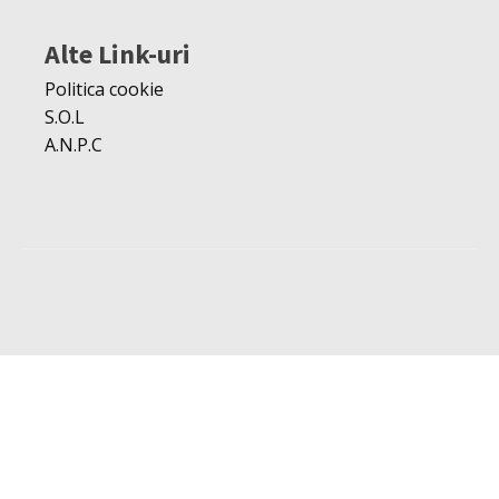
Alte Link-uri
Politica cookie
S.O.L
A.N.P.C