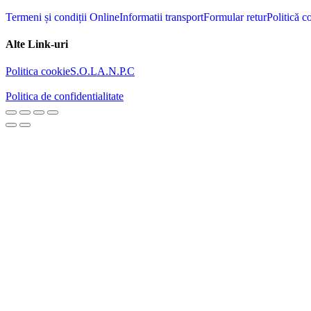
Termeni și condiții Online
Informatii transport
Formular retur
Politică c
Alte Link-uri
Politica cookie
S.O.L
A.N.P.C
Politica de confidentialitate