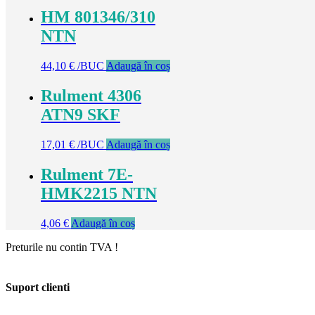
HM 801346/310
NTN
44,10
€
/BUC
Adaugă în coș
Rulment 4306
ATN9 SKF
17,01
€
/BUC
Adaugă în coș
Rulment 7E-
HMK2215 NTN
4,06
€
Adaugă în coș
Preturile nu contin TVA !
Suport clienti