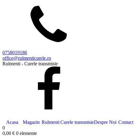
0758019186
office@rulmenticurele.ro
Rulmenti - Curele transmisie
Acasa
Magazin
Rulmenti
Curele transmisie
Despre Noi
Contact
0
0,00
€
0 elemente