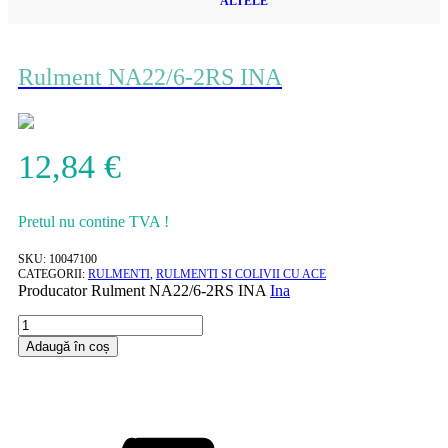
ALTELE
Rulment NA22/6-2RS INA
12,84
€
Pretul nu contine TVA !
SKU:
10047100
CATEGORII:
RULMENTI
,
RULMENTI SI COLIVII CU ACE
Producator
Rulment NA22/6-2RS INA
Ina
Cantitate
Rulment
Adaugă în coș
NA22/6-
2RS
INA