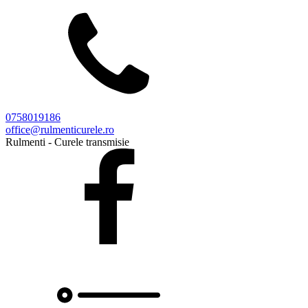
0758019186
office@rulmenticurele.ro
Rulmenti - Curele transmisie