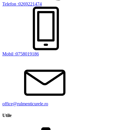
Telefon :0269221474
Mobil :0758019186
office@rulmenticurele.ro
Utile