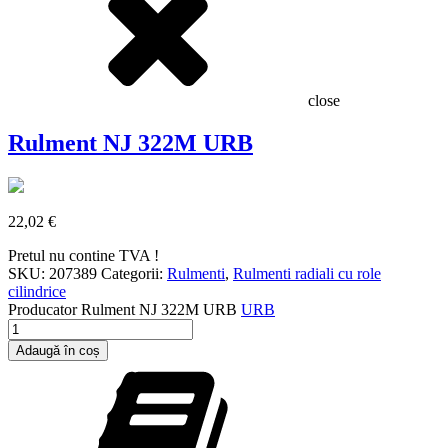
close
Rulment NJ 322M URB
22,02
€
Pretul nu contine TVA !
SKU:
207389
Categorii:
Rulmenti
,
Rulmenti radiali cu role
cilindrice
Producator
Rulment NJ 322M URB
URB
Cantitate
Rulment
Adaugă în coș
NJ
322M
URB