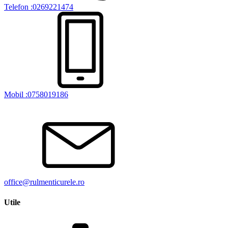
Telefon :0269221474
Mobil :0758019186
office@rulmenticurele.ro
Utile