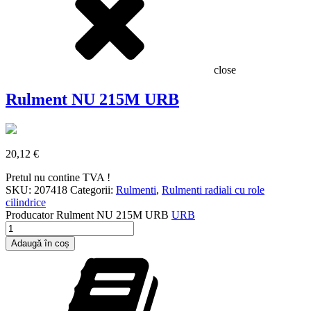
close
Rulment NU 215M URB
20,12
€
Pretul nu contine TVA !
SKU:
207418
Categorii:
Rulmenti
,
Rulmenti radiali cu role
cilindrice
Producator
Rulment NU 215M URB
URB
Cantitate
Rulment
Adaugă în coș
NU
215M
URB