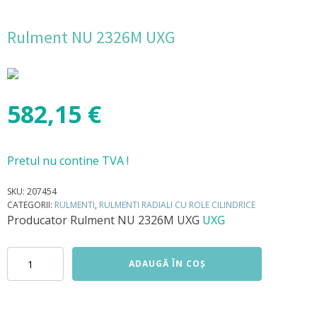
Rulment NU 2326M UXG
582,15
€
Pretul nu contine TVA !
SKU:
207454
CATEGORII:
RULMENTI
,
RULMENTI RADIALI CU ROLE CILINDRICE
Producator
Rulment NU 2326M UXG
UXG
Cantitate
ADAUGĂ ÎN COȘ
Rulment
NU
2326M
UXG