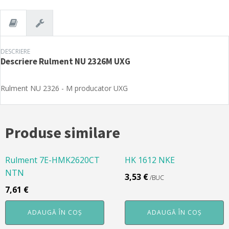
DESCRIERE
Descriere
Rulment NU 2326M UXG
Rulment NU 2326 - M producator UXG
Produse similare
Rulment 7E-HMK2620CT
HK 1612 NKE
NTN
3,53
€
/BUC
7,61
€
ADAUGĂ ÎN COȘ
ADAUGĂ ÎN COȘ